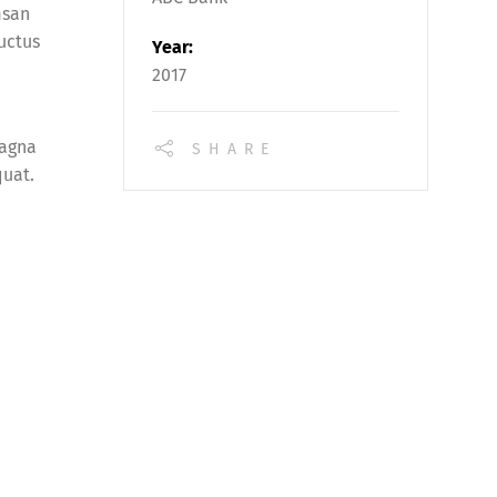
msan
uctus
Year:
2017
magna
SHARE
quat.