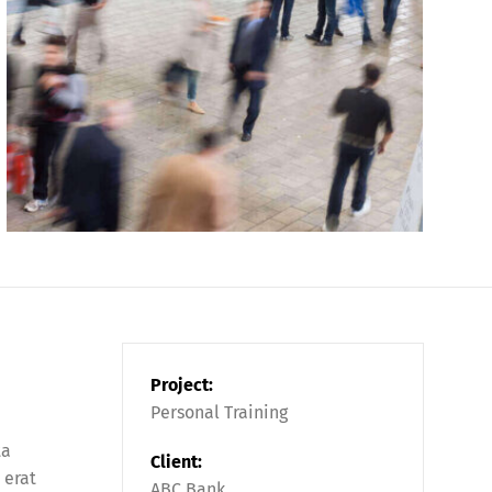
Project:
Personal Training
ta
Client:
 erat
ABC Bank