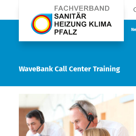
Ne
WaveBank Call Center Training