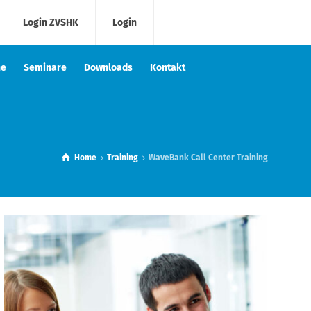
Login ZVSHK
Login
he
Seminare
Downloads
Kontakt
Home
Training
WaveBank Call Center Training