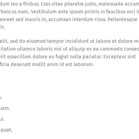
erdum leo a finibus. Cras vitae pharetra justo, malesuada accu
 rhoncus nunc. Vestibulum ante ipsum primis in faucibus orci l
, laoreet sed mauris in, accumsan interdum risus. Pellentesque
it.
 elit, sed do eiusmod tempor incididunt ut labore et dolore 
itation ullamco laboris nisi ut aliquip ex ea commodo conse
lit essecillum dolore eu fugiat nulla pariatur. Excepteur sint
ficia deserunt mollit anim id est laborum.
.
quam.
ui.
equat.