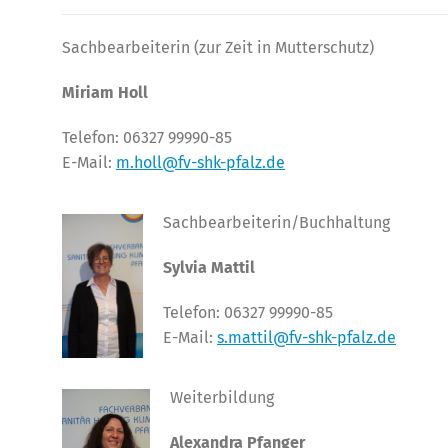
Sachbearbeiterin (zur Zeit in Mutterschutz)
Miriam Holl
Telefon: 06327 99990-85
E-Mail:
m.holl@fv-shk-pfalz.de
Sa
chbearbeiterin/Buchhaltung
Sylvia Mattil
Telefon: 06327 99990-85
E-Mail:
s.mattil@fv-shk-pfalz.de
W
eiterbildung
Alexa
ndra Pfanger