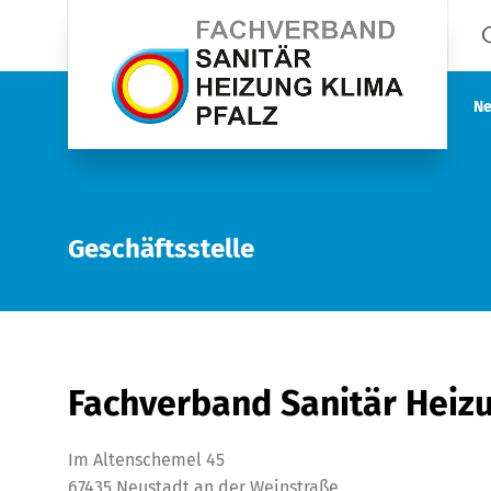
Ne
Geschäftsstelle
Fachverband Sanitär Heizu
Im Altenschemel 45
67435 Neustadt an der Weinstraße