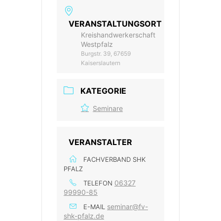
VERANSTALTUNGSORT
Kreishandwerkerschaft
Westpfalz
Burgstr. 39, 67659
Kaiserslautern
KATEGORIE
Seminare
VERANSTALTER
FACHVERBAND SHK
PFALZ
06327
TELEFON
99990-85
seminar@fv-
E-MAIL
shk-pfalz.de