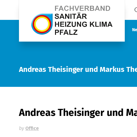
Ne
Andreas Theisinger und Markus Th
Andreas Theisinger und M
by
Office