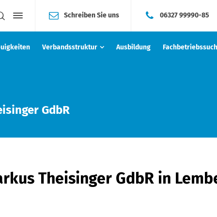
Schreiben Sie uns
06327 99990-85
uigkeiten
Verbandsstruktur
Ausbildung
Fachbetriebssuc
eisinger GdbR
arkus Theisinger GdbR
in Lemb