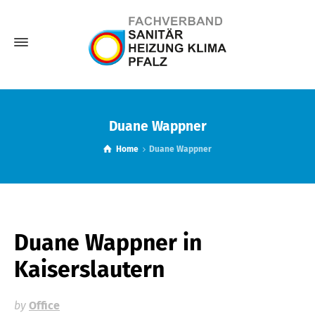
Duane Wappner
Home
Duane Wappner
Duane Wappner
in
Kaiserslautern
by
Office