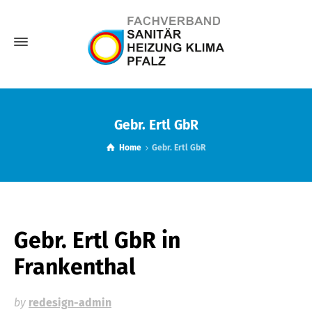
Gebr. Ertl GbR
Home
Gebr. Ertl GbR
Gebr. Ertl GbR
in
Frankenthal
by
redesign-admin