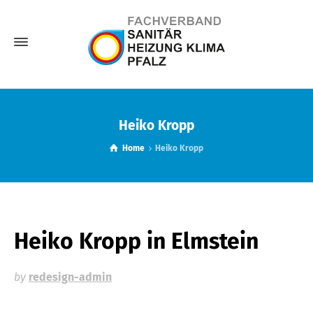
Heiko Kropp
Home
Heiko Kropp
Heiko Kropp
in Elmstein
by
redesign-admin