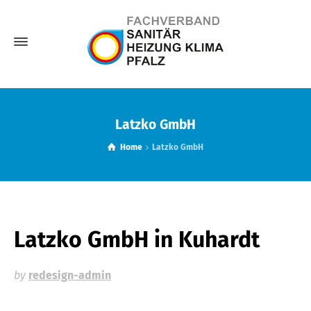
Latzko GmbH
Home
Latzko GmbH
Latzko GmbH
in Kuhardt
by
redesign-admin