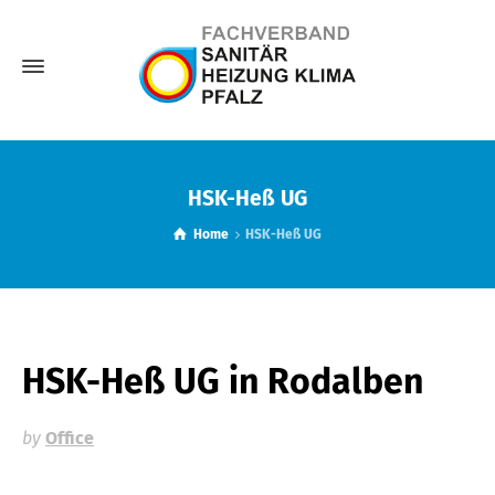
HSK-Heß UG
Home
HSK-Heß UG
HSK-Heß UG
in Rodalben
by
Office