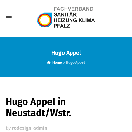
Hugo Appel
Home
Hugo Appel
Hugo Appel
in
Neustadt/Wstr.
by
redesign-admin