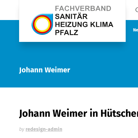
Ne
Johann Weimer
Johann Weimer
in Hütsch
by
redesign-admin