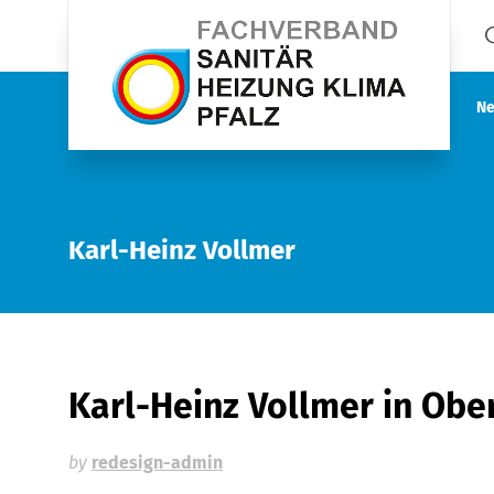
Ne
Karl-Heinz Vollmer
Karl-Heinz Vollmer
in Obe
by
redesign-admin