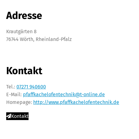
Adresse
Krautgärten 8
76744 Wörth, Rheinland-Pfalz
Kontakt
Tel.:
07271 940600
E-Mail:
pfaffkachelofentechnik@t-online.de
Homepage:
http://www.pfaffkachelofentechnik.de
Kontakt