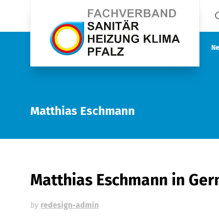
Ne
Matthias Eschmann
Matthias Eschmann
in Ge
by
redesign-admin