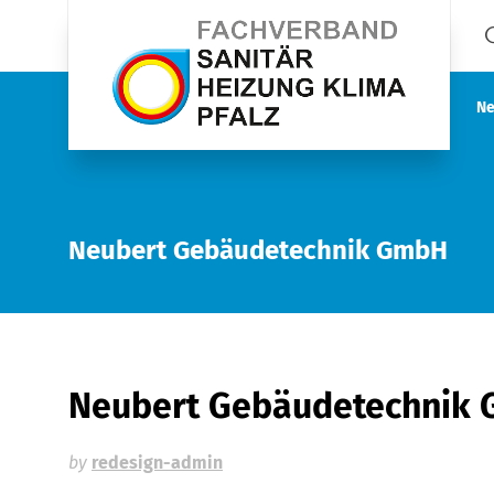
Ne
Neubert Gebäudetechnik GmbH
Neubert Gebäudetechnik
by
redesign-admin