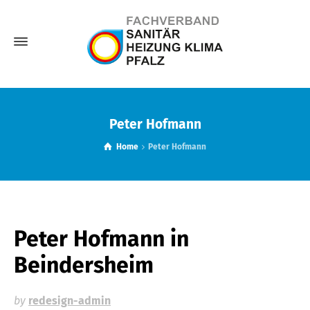
Peter Hofmann
Home
Peter Hofmann
Peter Hofmann
in
Beindersheim
by
redesign-admin