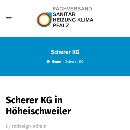
Scherer KG
Home
Scherer KG
Scherer KG
in
Höheischweiler
by
redesign-admin