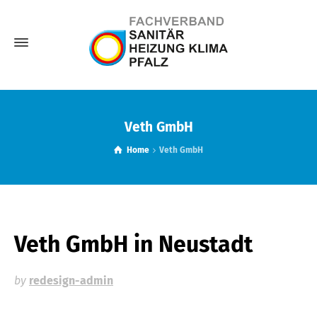
Veth GmbH
Home
Veth GmbH
Veth GmbH
in Neustadt
by
redesign-admin